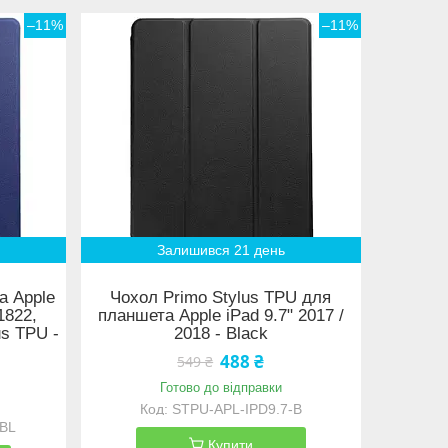
–11%
–11%
Залишився 21 день
а Apple
Чохол Primo Stylus TPU для
1822,
планшета Apple iPad 9.7" 2017 /
us TPU -
2018 - Black
488 ₴
549 ₴
Готово до відправки
STPU-APL-IPD9.7-B
DBL
Купити