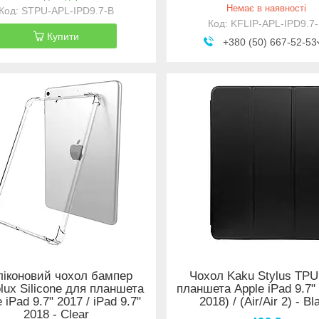
Немає в наявності
STPU-APL-IPD9.7-B
KFLIP-APL-IPD9.7
Купити
+380 (50) 667-52-53
іконовий чохол бампер
Чохол Kaku Stylus TPU
lux Silicone для планшета
планшета Apple iPad 9.7" 
 iPad 9.7" 2017 / iPad 9.7"
2018) / (Air/Air 2) - Bl
2018 - Clear