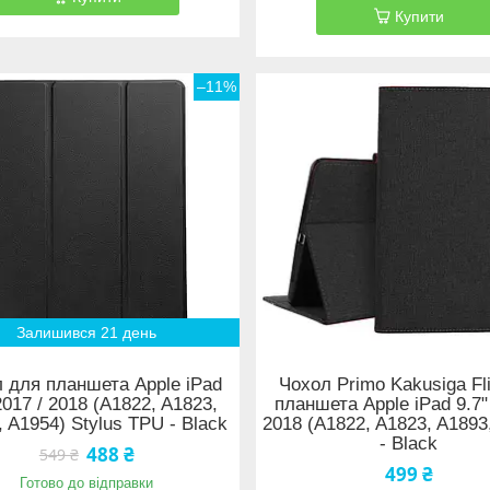
Купити
–11%
Залишився 21 день
 для планшета Apple iPad
Чохол Primo Kakusiga Fl
2017 / 2018 (A1822, A1823,
планшета Apple iPad 9.7"
 A1954) Stylus TPU - Black
2018 (A1822, A1823, A1893
- Black
488 ₴
549 ₴
499 ₴
Готово до відправки