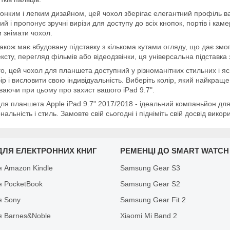
тонким і легким дизайном, цей чохол зберігає елегантний профіль ва
ний і пропонує зручні вирізи для доступу до всіх кнопок, портів і ка
 знімати чохол.
акож має вбудовану підставку з кількома кутами огляду, що дає змо
ексту, перегляд фільмів або відеодзвінки, ця універсальна підставка 
го, цей чохол для планшета доступний у різноманітних стильних і я
бір і висловити свою індивідуальність. Виберіть колір, який найкращ
ваючи при цьому про захист вашого iPad 9.7".
ля планшета Apple iPad 9.7" 2017/2018 - ідеальний компаньйон для 
нальність і стиль. Замовте свій сьогодні і підніміть свій досвід вико
ДЛЯ ЕЛЕКТРОННИХ КНИГ
РЕМЕНЦІ ДО SMART WATCH
я Amazon Kindle
Samsung Gear S3
я PocketBook
Samsung Gear S2
я Sony
Samsung Gear Fit 2
я Barnes&Noble
Xiaomi Mi Band 2