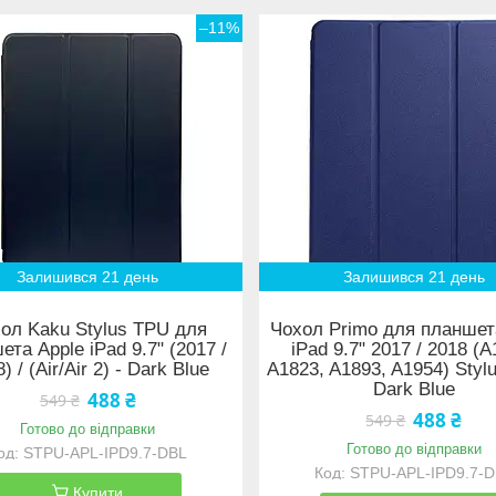
–11%
Залишився 21 день
Залишився 21 день
ол Kaku Stylus TPU для
Чохол Primo для планшет
ета Apple iPad 9.7" (2017 /
iPad 9.7" 2017 / 2018 (A
) / (Air/Air 2) - Dark Blue
A1823, A1893, A1954) Styl
Dark Blue
488 ₴
549 ₴
488 ₴
549 ₴
Готово до відправки
Готово до відправки
STPU-APL-IPD9.7-DBL
STPU-APL-IPD9.7-
Купити