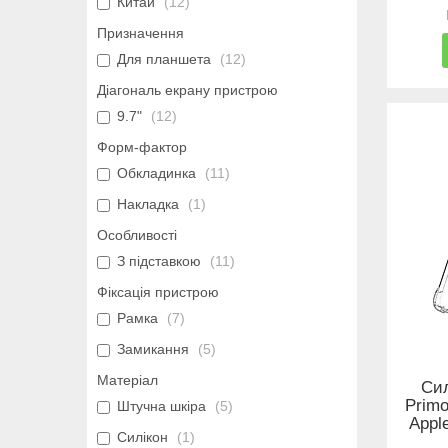
Китай
12
Призначення
Для планшета
12
Діагональ екрану пристрою
9.7"
12
Форм-фактор
Обкладинка
11
Накладка
1
Особливості
З підставкою
11
Фіксація пристрою
Рамка
7
Замикання
5
Матеріал
Сил
Primo
Штучна шкіра
5
Apple
Силікон
1