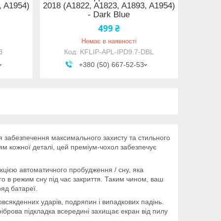
, A1954)
2018 (A1822, A1823, A1893, A1954)
- Dark Blue
499 ₴
Немає в наявності
B
KFLIP-APL-IPD9.7-DBL
+380 (50) 667-52-53
я забезпечення максимального захисту та стильного
ям кожної деталі, цей преміум-чохол забезпечує
кцією автоматичного пробудження / сну, яка
о в режим сну під час закриття. Таким чином, ваш
яд батареї.
овсякденних ударів, подряпин і випадкових падінь.
фіброва підкладка всередині захищає екран від пилу