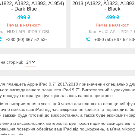
A1822, A1823, A1893, A1954)
2018 (A1822, A1823, A1893
- Dark Blue
- Black
499 ₴
499 ₴
Немає в наявності
Немає в наявності
HUXI-APL-IPD9.7-DBL
HUXI-APL-IPD9.7-
+380 (50) 667-52-53
+380 (50) 667-52-53
ля планшета Apple iPad 9.7" 2017/2018 призначений спеціально дл
ього вигляду вашого планшета iPad 9.7". Виготовлений з урахуванн
у посадку і покращує функціональність вашого пристрою.
ністю використання в увазі, цей чохол для планшета оснащений фун
ично вмикає ваш iPad під час відкривання кришки та переводить йог
й завжди буде готовий до використання, а також буде економити зар
лений із високоякісних матеріалів, цей чохол надійно захищає від п
овнішня поверхня оберігає ваш iPad від пошкоджень, а м'яка мікро
тків пальців.