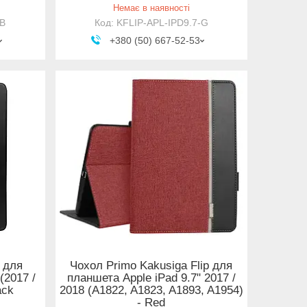
Немає в наявності
-B
KFLIP-APL-IPD9.7-G
+380 (50) 667-52-53
 для
Чохол Primo Kakusiga Flip для
(2017 /
планшета Apple iPad 9.7" 2017 /
ack
2018 (A1822, A1823, A1893, A1954)
- Red