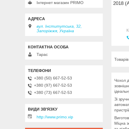
Інтернет магазин PRIMO
2018 (
вул. Інститутська, 32,
Запоріжжя, Україна
Тарас
+380 (50) 667-52-53
Чохол д
+380 (97) 667-52-53
зовнішн
ідеальн
+380 (73) 667-52-53
Зі зруч
автомат
пристрі
http://www.primo.vip
Виготов
Міцна з
та відби