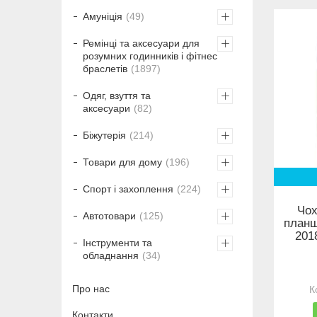
Амуніція
49
Ремінці та аксесуари для
розумних годинників і фітнес
браслетів
1897
Одяг, взуття та
аксесуари
82
Біжутерія
214
Товари для дому
196
Спорт і захоплення
224
Чох
Автотовари
125
планш
2018
Інструменти та
обладнання
34
Про нас
Контакти