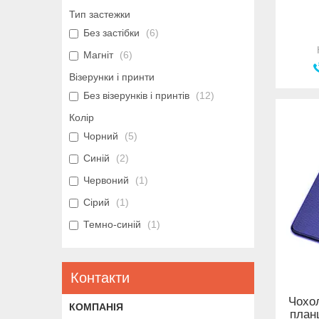
Тип застежки
Без застібки
6
Магніт
6
Візерунки і принти
Без візерунків і принтів
12
Колір
Чорний
5
Синій
2
Червоний
1
Сірий
1
Темно-синій
1
Контакти
Чохол
планш