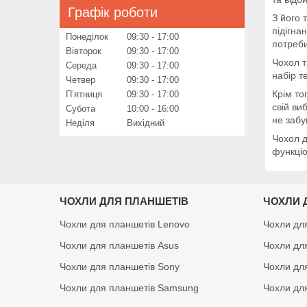
Графік роботи
З його 
підігна
Понеділок
09:30
17:00
потреби
Вівторок
09:30
17:00
Чохол т
Середа
09:30
17:00
набір т
Четвер
09:30
17:00
Крім то
Пʼятниця
09:30
17:00
свій ви
Субота
10:00
16:00
не забу
Неділя
Вихідний
Чохол д
функціо
ЧОХЛИ ДЛЯ ПЛАНШЕТІВ
ЧОХЛИ 
Чохли для планшетів Lenovo
Чохли дл
Чохли для планшетів Asus
Чохли дл
Чохли для планшетів Sony
Чохли дл
Чохли для планшетів Samsung
Чохли дл