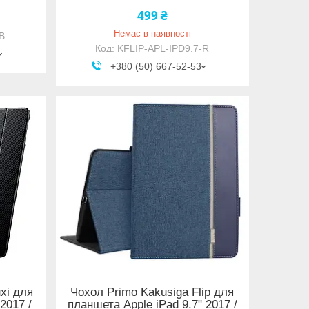
499 ₴
Немає в наявності
B
KFLIP-APL-IPD9.7-R
+380 (50) 667-52-53
xi для
Чохол Primo Kakusiga Flip для
2017 /
планшета Apple iPad 9.7" 2017 /