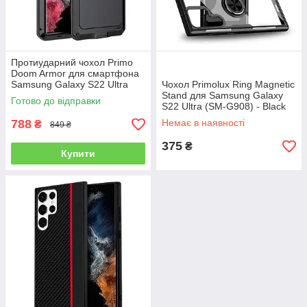
Протиударний чохол Primo
Doom Armor для смартфона
Samsung Galaxy S22 Ultra
Чохол Primolux Ring Magnetic
(SM-S908) - Black
Stand для Samsung Galaxy
Готово до відправки
S22 Ultra (SM-G908) - Black
788
Немає в наявності
₴
849 ₴
375
₴
Купити