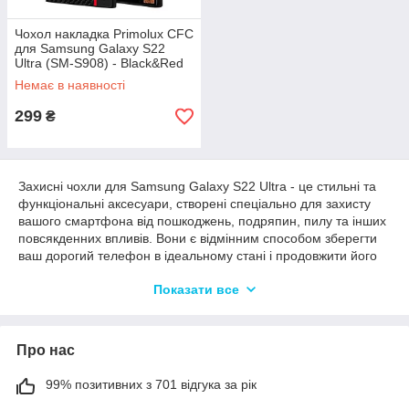
Чохол накладка Primolux CFC
для Samsung Galaxy S22
Ultra (SM-S908) - Black&Red
Немає в наявності
299
₴
Захисні чохли для Samsung Galaxy S22 Ultra - це стильні та
функціональні аксесуари, створені спеціально для захисту
вашого смартфона від пошкоджень, подряпин, пилу та інших
повсякденних впливів. Вони є відмінним способом зберегти
ваш дорогий телефон в ідеальному стані і продовжити його
термін служби.
Показати все
Чохли для Samsung Galaxy S22 Ultra пропонують
різноманітні варіанти і дизайни, щоб відповідати вашому
індивідуальному стилю і перевагам. Вони доступні в різних
Про нас
матеріалах, як-от пластик, силікон і метал, що дає змогу
вибрати оптимальний варіант, з огляду на ваші уподобання
щодо відчуттів і зовнішнього вигляду.
99% позитивних з 701 відгука за рік