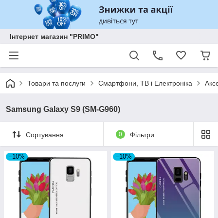
Інтернет магазин "PRIMO"
Товари та послуги
Смартфони, ТВ і Електроніка
Акс
Samsung Galaxy S9 (SM-G960)
Сортування
0
Фільтри
–10%
–10%