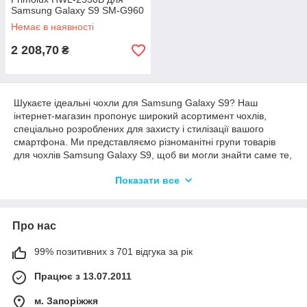
Samsung Galaxy S9 SM-G960
- Black
Немає в наявності
2 208,70
₴
Шукаєте ідеальні чохли для Samsung Galaxy S9? Наш
інтернет-магазин пропонує широкий асортимент чохлів,
спеціально розроблених для захисту і стилізації вашого
смартфона. Ми представляємо різноманітні групи товарів
для чохлів Samsung Galaxy S9, щоб ви могли знайти саме те,
що потрібно:
Показати все
Бампери: Бампери - це стильні та захисні чохли, зазвичай
виготовлені з м'якого силікону або TPU, які обтягують бічні
сторони вашого смартфона. Вони надають додаткову
Про нас
амортизацію та захист від ударів і падінь, не приховуючи
задню панель пристрою.
99% позитивних з 701 відгука за рік
Ударостійкі чохли: Якщо вам потрібен максимальний захист,
ударостійкі чохли стануть ідеальним вибором. Вони мають
Працює з 13.07.2011
багатошарову конструкцію, що об'єднує твердий зовнішній
шар і амортизуючий внутрішній шар для захисту від сильних
м. Запоріжжя