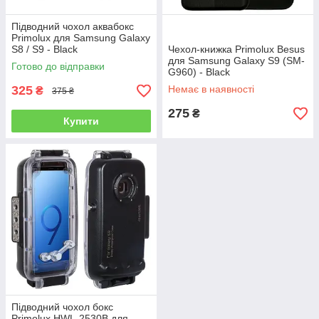
Підводний чохол аквабокс
Primolux для Samsung Galaxy
S8 / S9 - Black
Чехол-книжка Primolux Besus
для Samsung Galaxy S9 (SM-
Готово до відправки
G960) - Black
325
Немає в наявності
₴
375 ₴
275
₴
Купити
Підводний чохол бокс
Primolux HWL-2530B для