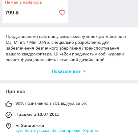
Немає в наявності
799
₴
Представляємо вам нашу ексклюзивну колекцію кейсів для
DJI Mini 3 / Mini 3 Pro, спеціально розроблених для
забезпечення безпечного зберігання і транспортування
вашого квадрокоптера. Ці кейси поєднують у собі чудовий
захист, функціональність і стильний дизайн, щоб
задовольнити потреби найвимогливіших користувачів.
Показати все
Наші кейси виготовлені з високоякісних матеріалів, що
забезпечують міцність і довговічність. Вони розроблені з
урахуванням точних розмірів і форм DJI Mini 3 / Mini 3 Pro,
Про нас
пультів дистанційного керування та інших аксесуарів, щоб всі
елементи були ідеально організовані та захищені всередині
кейса.
99% позитивних з 701 відгука за рік
Наша колекція кейсів для DJI Mini 3 / Mini 3 Pro пропонує різні
Працює з 13.07.2011
варіанти та конфігурації, щоб задовольнити ваші
індивідуальні потреби. Деякі кейси мають пінні вкладиші з
м. Запоріжжя
попередньо вирізаними отворами, які точно відповідають
вул. Інститутська, 32, Запоріжжя, Україна
формі та розміру кожного елемента DJI Mini 3 / Mini 3 Pro,