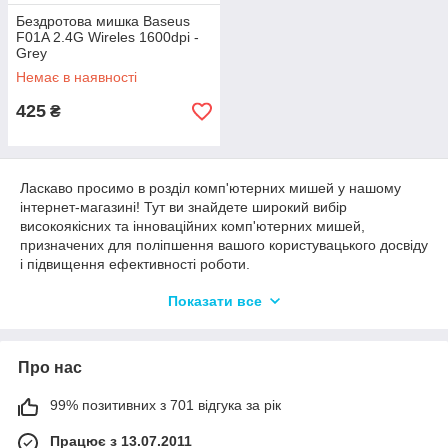
Бездротова мишка Baseus
F01A 2.4G Wireles 1600dpi -
Grey
Немає в наявності
425
₴
Ласкаво просимо в розділ комп'ютерних мишей у нашому
інтернет-магазині! Тут ви знайдете широкий вибір
високоякісних та інноваційних комп'ютерних мишей,
призначених для поліпшення вашого користувацького досвіду
і підвищення ефективності роботи.
Наші комп'ютерні миші мають різні функції та
Показати все
характеристики, щоб задовольнити потреби найвимогливіших
користувачів. Ви зможете вибрати мишу з роздільною
здатністю, яка підходить для вашої роботи або ігрових сесій, і
Про нас
з кнопками, що налаштовуються, для швидкого доступу до
функцій і команд.
99% позитивних з 701 відгука за рік
Багато з наших мишей оснащені оптичними або лазерними
сенсорами, що забезпечують високу точність і плавний рух.
Працює з 13.07.2011