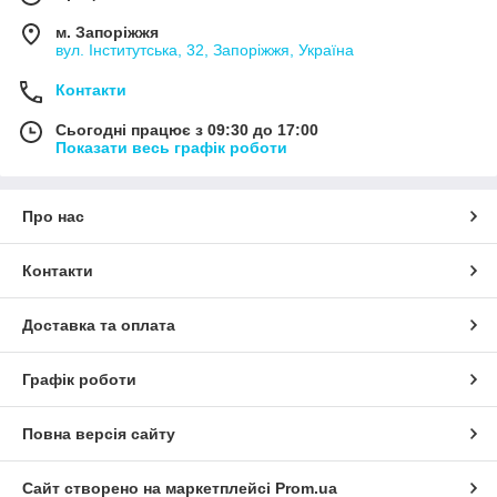
Деякі моделі мають унікальний дизайн і ергономічну форму,
щоб забезпечити комфортну роботу протягом тривалих
м. Запоріжжя
періодів часу.
вул. Інститутська, 32, Запоріжжя, Україна
Також, не забувайте, що наша команда готова відповісти на
Контакти
всі ваші запитання і надати вам рекомендації, щоб допомогти
вам вибрати ідеальну комп'ютерну мишу. Ми прагнемо
Сьогодні працює з 09:30 до 17:00
забезпечити найкращий сервіс і задоволення клієнтів.
Показати весь графік роботи
Купівля комп'ютерної миші в нашому інтернет-магазині - це
крок до зручності, ефективності та комфорту під час роботи з
комп'ютером. Перегляньте наш асортимент і виберіть ту, яка
Про нас
буде підходити саме вам!
Контакти
Доставка та оплата
Графік роботи
Повна версія сайту
Сайт створено на маркетплейсі
Prom.ua