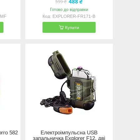
488 ₴
599 ₴
Готово до відправки
CMF
EXPLORER-FR171-B
Купити
rro 582
Електроімпульсна USB
запальничка Explorer F12, дві