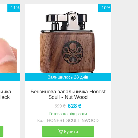
–11%
–10%
Залишилось 28 днів
ничка
Бензинова запальничка Honest
Black
Scull - Nut Wood
628 ₴
699 ₴
Готово до відправки
HONEST-SCULL-NWOOD
Купити