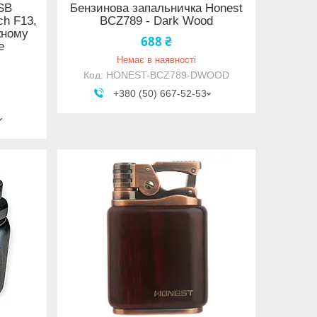
SB
Бензинова запальничка Honest
ch F13,
BCZ789 - Dark Wood
кному
688 ₴
e
Немає в наявності
HONEST-BCZ789-DWOOD
+380 (50) 667-52-53