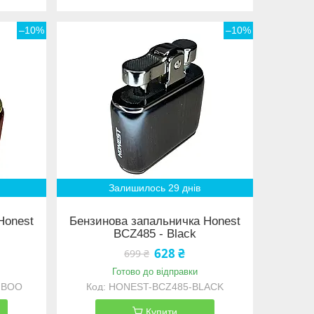
–10%
–10%
Залишилось 29 днів
Honest
Бензинова запальничка Honest
BCZ485 - Black
628 ₴
699 ₴
Готово до відправки
MBOO
HONEST-BCZ485-BLACK
Купити