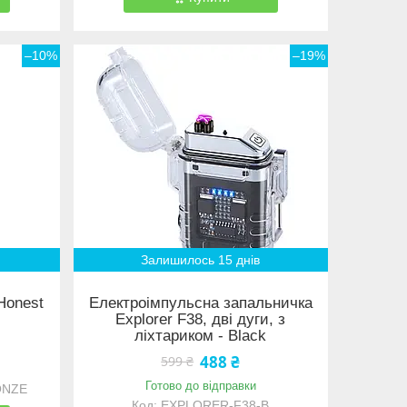
–10%
–19%
Залишилось 15 днів
Honest
Електроімпульсна запальничка
Explorer F38, дві дуги, з
ліхтариком - Black
488 ₴
599 ₴
Готово до відправки
ONZE
EXPLORER-F38-B