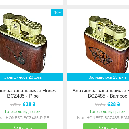
–10%
Залишилось 28 днів
Залишилось 29 днів
инова запальничка Honest
Бензинова запальничка 
BCZ485 - Pipe
BCZ485 - Bamboo
628 ₴
628 ₴
699 ₴
699 ₴
Готово до відправки
Готово до відправки
HONEST-BCZ485-PIPE
HONEST-BCZ485-BA
Купити
Купити