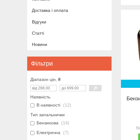
Доставка і оплата
Відгуки
Статті
Новини
Фільтри
Діапазон цін, ₴
Наявність
Бенз
В наявності
12
Тип запальнички
Бензинова
14
Електрична
7