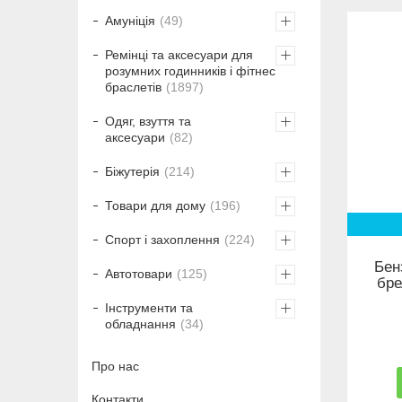
Амуніція
49
Ремінці та аксесуари для
розумних годинників і фітнес
браслетів
1897
Одяг, взуття та
аксесуари
82
Біжутерія
214
Товари для дому
196
Спорт і захоплення
224
Бен
Автотовари
125
бре
Інструменти та
обладнання
34
Про нас
Контакти