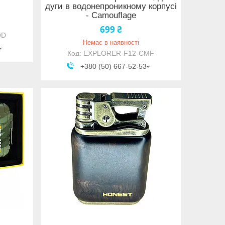
дуги в водонепроникному корпусі
- Camouflage
699 ₴
OD
Немає в наявності
EXPLORER-F12-CMF
+380 (50) 667-52-53