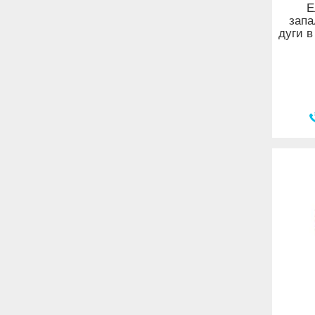
Е
запа
дуги в