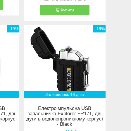
Купити
–19%
–19%
Залишилось 16 днів
SB
Електроімпульсна USB
71, дві
запальничка Explorer FR171, дві
корпусі
дуги в водонепроникному корпусі
- Black