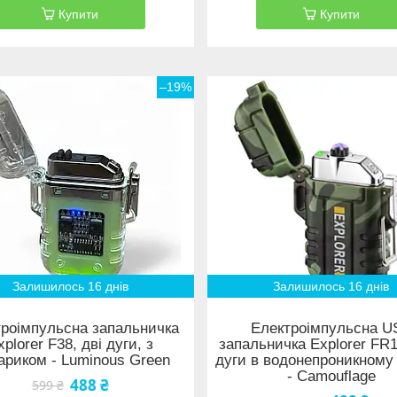
Купити
Купити
–19%
Залишилось 16 днів
Залишилось 16 днів
троімпульсна запальничка
Електроімпульсна U
xplorer F38, дві дуги, з
запальничка Explorer FR1
ариком - Luminous Green
дуги в водонепроникному 
- Camouflage
488 ₴
599 ₴