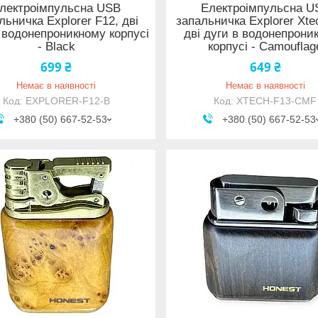
лектроімпульсна USB
Електроімпульсна U
льничка Explorer F12, дві
запальничка Explorer Xte
 водонепроникному корпусі
дві дуги в водонепрони
- Black
корпусі - Camouflag
699 ₴
649 ₴
Немає в наявності
Немає в наявності
EXPLORER-F12-B
XTECH-F13-CMF
+380 (50) 667-52-53
+380 (50) 667-52-53