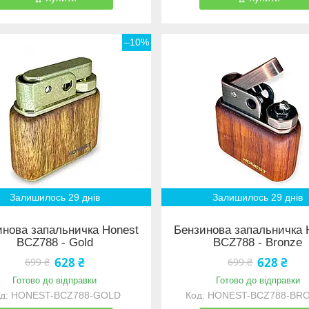
–10%
Залишилось 29 днів
Залишилось 29 днів
инова запальничка Honest
Бензинова запальничка 
BCZ788 - Gold
BCZ788 - Bronze
628 ₴
628 ₴
699 ₴
699 ₴
Готово до відправки
Готово до відправки
HONEST-BCZ788-GOLD
HONEST-BCZ788-BR