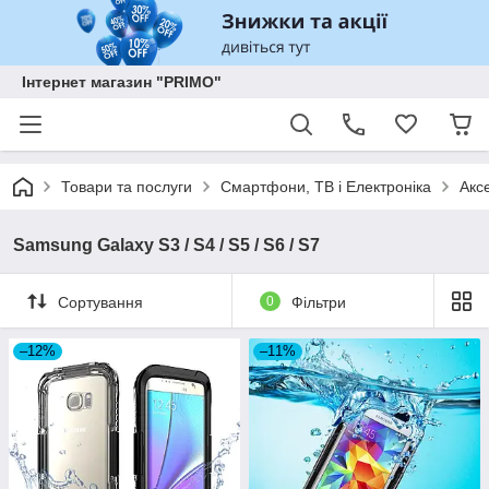
Інтернет магазин "PRIMO"
Товари та послуги
Смартфони, ТВ і Електроніка
Акс
Samsung Galaxy S3 / S4 / S5 / S6 / S7
Сортування
0
Фільтри
–12%
–11%