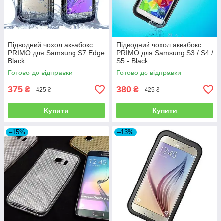
Підводний чохол аквабокс
Підводний чохол аквабокс
PRIMO для Samsung S7 Edge
PRIMO для Samsung S3 / S4 /
Black
S5 - Black
Готово до відправки
Готово до відправки
375
380
₴
₴
425 ₴
425 ₴
Купити
Купити
–15%
–13%