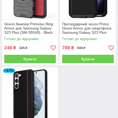
Чохол бампер Primolux Ring
Протиударний чохол Primo
Armor для Samsung Galaxy
Doom Armor для смартфона
S23 Plus (SM-S9160) - Black
Samsung Galaxy S23 Plus
(SM-S916) - Black
Готово до відправки
Готово до відправки
248
788
₴
₴
325 ₴
849 ₴
Купити
Купити
–17%