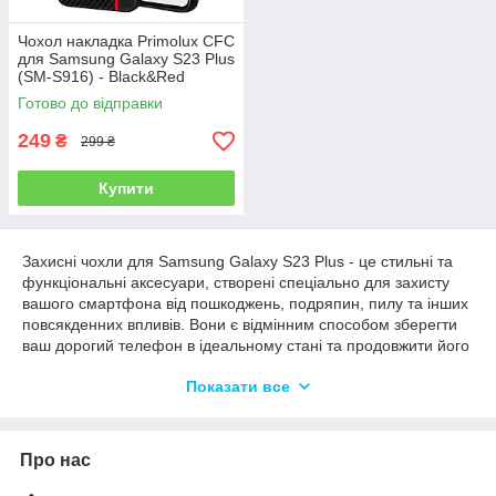
Чохол накладка Primolux CFC
для Samsung Galaxy S23 Plus
(SM-S916) - Black&Red
Готово до відправки
249
₴
299 ₴
Купити
Захисні чохли для Samsung Galaxy S23 Plus - це стильні та
функціональні аксесуари, створені спеціально для захисту
вашого смартфона від пошкоджень, подряпин, пилу та інших
повсякденних впливів. Вони є відмінним способом зберегти
ваш дорогий телефон в ідеальному стані та продовжити його
термін служби.
Показати все
Чохли для Samsung Galaxy S23 Plus пропонують різноманітні
варіанти та дизайни, щоб відповідати вашому
індивідуальному стилю і перевагам. Вони доступні в різних
Про нас
матеріалах, як-от пластик, силікон і метал, що дає змогу
вибрати оптимальний варіант, з огляду на ваші уподобання