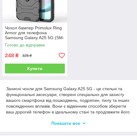
Чохол бампер Primolux Ring
Armor для телефона
Samsung Galaxy A25 5G (SM-
A256) - Black
Готово до відправки
248
₴
325 ₴
Купити
Захисні чохли для Samsung Galaxy A25 5G - це стильні та
функціональні аксесуари, створені спеціально для захисту
вашого смартфона від пошкоджень, подряпин, пилу та інших
повсякденних впливів. Вони є відмінним способом зберегти
ваш дорогий телефон в ідеальному стані та продовжити його
термін служби.
Показати все
Чохли для Samsung Galaxy A25 5G (SM-A256) пропонують
різноманітні варіанти та дизайни, щоб відповідати вашому