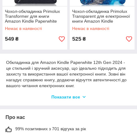
Чохол-обкладинка Primolux
Чохол-обкладинка Primolux
Transformer для книги
Transparent для електронної
Amazon Kindle Paperwhite
книги Amazon Kindle
12th Gen. 2024 - Black
Paperwhite 12th Gen. 2024 -
Немає в наявності
Немає в наявності
Ocean
549
525
₴
₴
Обкладинка для Amazon Kindle Paperwhite 12th Gen 2024 -
це стильний і зручний аксесуар, що ідеально підходить для
захисту та використання вашої електронної книги. Зовні він
нагадує справжню книгу, додаючи відчуття автентичності до
вашого читання електронних книг.
Цей чохол-книжка виготовлений із міцного та преміального
Показати все
матеріалу, забезпечуючи надійний захист для вашого Kindle
Paperwhite. Внутрішня підкладка з м'якого матеріалу захищає
екран від подряпин і потертостей, а також запобігає
Про нас
потраплянню пилу та бруду. Чохол має точні вирізи для
повного доступу до всіх портів, кнопок і функцій вашого
пристрою, тож ви можете користуватися ним без проблем.
99% позитивних з 701 відгука за рік