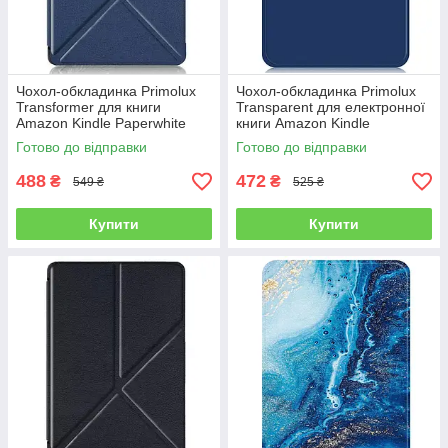
Чохол-обкладинка Primolux
Чохол-обкладинка Primolux
Transformer для книги
Transparent для електронної
Amazon Kindle Paperwhite
книги Amazon Kindle
12th Gen. 2024 - Dark Blue
Paperwhite 12th Gen. 2024 -
Готово до відправки
Готово до відправки
Dark Blue
488
472
₴
₴
549 ₴
525 ₴
Купити
Купити