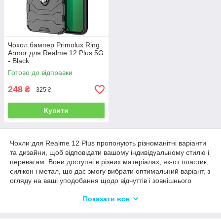
Чохол бампер Primolux Ring
Armor для Realme 12 Plus 5G
- Black
Готово до відправки
248
₴
325 ₴
Купити
Чохли для Realme 12 Plus пропонують різноманітні варіанти
та дизайни, щоб відповідати вашому індивідуальному стилю і
перевагам. Вони доступні в різних матеріалах, як-от пластик,
силікон і метал, що дає змогу вибрати оптимальний варіант, з
огляду на ваші уподобання щодо відчуттів і зовнішнього
вигляду:
Показати все
Силіконові чохли:
один з найбільш популярних і
доступних варіантів для захисту телефону. Вони м’які,