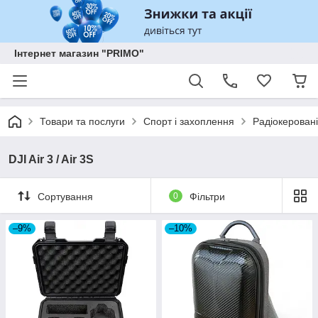
Інтернет магазин "PRIMO"
Товари та послуги
Спорт і захоплення
Радіокеровані
DJI Air 3 / Air 3S
Сортування
0
Фільтри
–9%
–10%