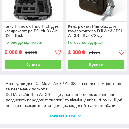
Кейс Primolux Hard Profi для
Кейс рюкзак Primolux для
квадрокоптера DJI Air 3 / Air
квадрокоптера DJI Air 3 / DJI
3S - Black
Air 3S - Black/Gray
Готово до відправки
Готово до відправки
2 088
1 888
₴
₴
2 299 ₴
2 100 ₴
Купити
Купити
Аксесуари для DJI Mavic Air 3 / Air 3S — все для комфортних
та безпечних польотів
DJI Mavic Air 3 та Air 3S — це дрони нового покоління, що
поєднують передові технології та відмінну якість зйомки. Щоб
повністю розкрити потенціал цих моделей, варто подбати
про додаткові аксесуари, які забезпечують захист, зручність
Показати все
транспортування та розширення можливостей зйомки.
У нашому інтернет-магазині ви знайдете великий вибір