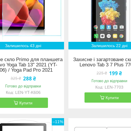
Залишилось 43 дні
Залишилось 22 дні
е скло Primo для планшета
Захисне і загартоване с
vo Yoga Tab 13" 2021 (YT-
Lenovo Tab 3 7 Plus 7
06) / Yoga Pad Pro 2021
199 ₴
225 ₴
288 ₴
325 ₴
Готово до відправки
Готово до відправки
LEN-7703
LEN-YT-K606
Купити
Купити
–11%