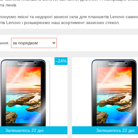
а ленів.
онуємо якісні та недорогі захисні скла для планшетів Lenovo сами
ів Lenovo і розширюємо наш асортимент захисних стекол.
–24%
Залишилось 22 дні
Залишилось 22 дні