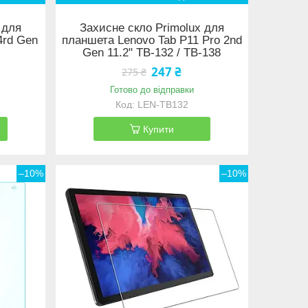
 для
Захисне скло Primolux для
4rd Gen
планшета Lenovo Tab P11 Pro 2nd
Gen 11.2" TB-132 / TB-138
247 ₴
275 ₴
Готово до відправки
LEN-TB132
Купити
–10%
–10%