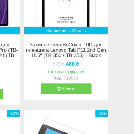
Залишилось 29 днів
 для
Захисне скло BeCover 10D для
Pro (TB-
планшета Lenovo Tab P11 2nd Gen
21 (TB-
11.5" (TB-350 / TB-355) - Black
488 ₴
575 ₴
Готово до відправки
710579
Купити
–12%
–19%