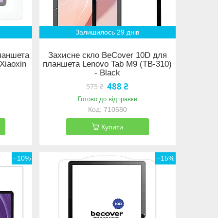
Залишилось 29 днів
ланшета
Захисне скло BeCover 10D для
Xiaoxin
планшета Lenovo Tab M9 (TB-310)
- Black
488 ₴
575 ₴
Готово до відправки
710580
Купити
–10%
–15%