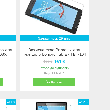
Залишилось 29 днів
кло для
Захисне скло Primolux для
703X
планшета Lenovo Tab E7 TB-7104
161 ₴
199 ₴
Готово до відправки
LEN-E7
Купити
–11%
–12%