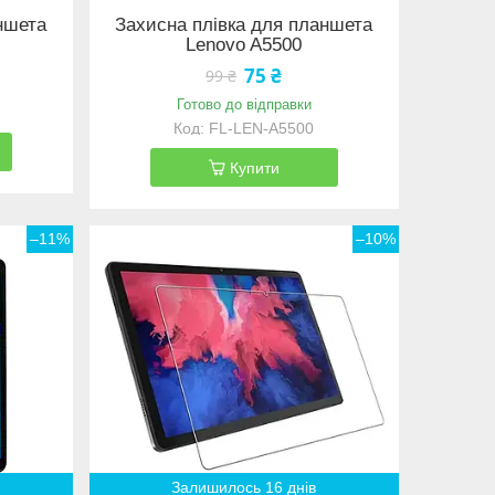
ншета
Захисна плівка для планшета
Lenovo A5500
75 ₴
99 ₴
Готово до відправки
FL-LEN-A5500
Купити
–11%
–10%
Залишилось 16 днів