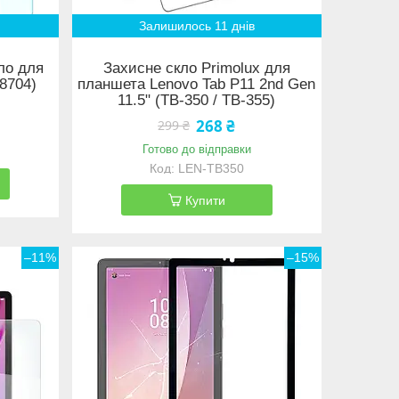
Залишилось 11 днів
кло для
Захисне скло Primolux для
-8704)
планшета Lenovo Tab P11 2nd Gen
11.5" (TB-350 / TB-355)
268 ₴
299 ₴
Готово до відправки
LEN-TB350
Купити
–11%
–15%