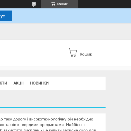
Кошик
Кошик
КТИ
АКЦІІ
НОВИНКИ
 таку дорогу і високотехнологічну річ необхідно
, контактів з твердими предметами. Найбільш
 захистити дисплей - це купити захисне скло для