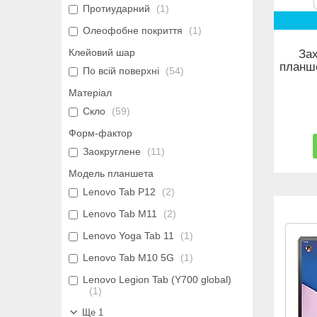
Протиударний
1
Олеофобне покриття
1
Клейовий шар
Зах
планше
По всій поверхні
54
Матеріал
Скло
59
Форм-фактор
Заокруглене
11
Модель планшета
Lenovo Tab P12
2
Lenovo Tab M11
2
Lenovo Yoga Tab 11
1
Lenovo Tab M10 5G
1
Lenovo Legion Tab (Y700 global)
1
Ще 1