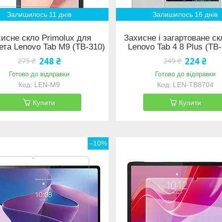
Залишилось 11 днів
Залишилось 16 днів
исне скло Primolux для
Захисне і загартоване с
та Lenovo Tab M9 (TB-310)
Lenovo Tab 4 8 Plus (TB
248 ₴
224 ₴
275 ₴
249 ₴
Готово до відправки
Готово до відправки
LEN-M9
LEN-TB8704
Купити
Купити
–10%