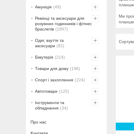
планшет
Амуніція
49
Ми проп
Ремінці та аксесуари для
планшет
розумних годинників і фітнес
браслетів
1897
Одяг, взуття та
аксесуари
82
Біжутерія
214
Товари для дому
196
Спорт і захоплення
224
Автотовари
125
Інструменти та
обладнання
34
Про нас
Контакти