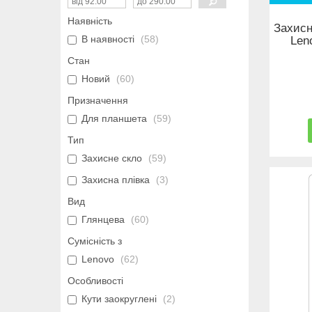
Наявність
Захисн
В наявності
58
Len
Стан
Новий
60
Призначення
Для планшета
59
Тип
Захисне скло
59
Захисна плівка
3
Вид
Глянцева
60
Сумісність з
Lenovo
62
Особливості
Кути заокруглені
2