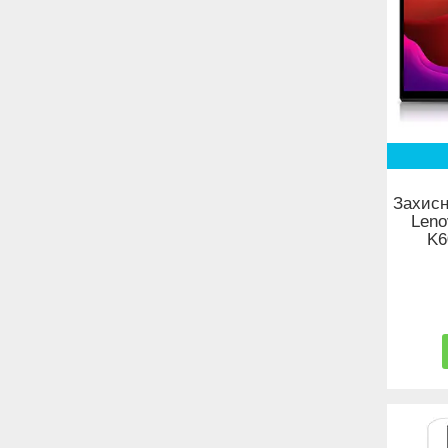
Захисн
Leno
K6