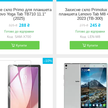
е скло Primo для планшета
Захисне скло Primolux
ovo Yoga Tab TB710 11.1"
планшета Lenovo Tab M8 
(2025)
2023 (TB-300)
288 ₴
245 ₴
325 ₴
275 ₴
Готово до відправки
Готово до відправки
SAM-X700
LEN-M8
Купити
Купити
–10%