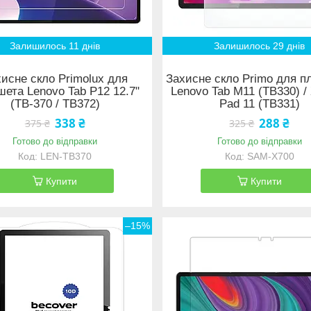
Залишилось 11 днів
Залишилось 29 днів
исне скло Primolux для
Захисне скло Primo для п
ета Lenovo Tab P12 12.7"
Lenovo Tab M11 (TB330) / 
(TB-370 / TB372)
Pad 11 (TB331)
338 ₴
288 ₴
375 ₴
325 ₴
Готово до відправки
Готово до відправки
LEN-TB370
SAM-X700
Купити
Купити
–15%