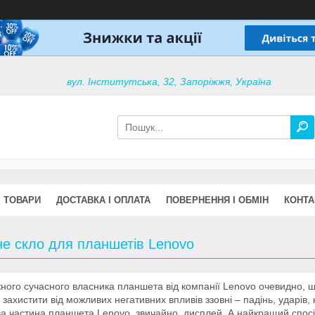
вул. Інститутська, 32, Запоріжжя, Україна
ТОВАРИ
ДОСТАВКА І ОПЛАТА
ПОВЕРНЕННЯ І ОБМІН
КОНТА
не скло для планшетів Lenovo
ного сучасного власника планшета від компанії Lenovo очевидно, що
 захистити від можливих негативних впливів ззовні – падінь, ударів
а частина планшета Lenovo, звичайно, дисплей. А найкращий спосіб