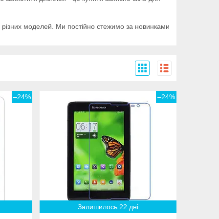
х різних моделей. Ми постійно стежимо за новинками
–24%
–24%
Залишилось 22 дні