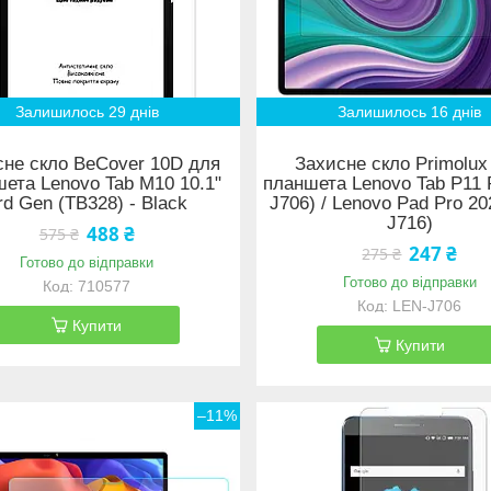
Залишилось 29 днів
Залишилось 16 днів
сне скло BeCover 10D для
Захисне скло Primolux
ета Lenovo Tab M10 10.1"
планшета Lenovo Tab P11 
rd Gen (TB328) - Black
J706) / Lenovo Pad Pro 20
J716)
488 ₴
575 ₴
247 ₴
275 ₴
Готово до відправки
Готово до відправки
710577
LEN-J706
Купити
Купити
–11%