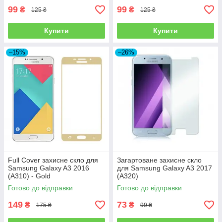
99
99
₴
₴
125 ₴
125 ₴
Купити
Купити
–15%
–26%
Full Cover захисне скло для
Загартоване захисне скло
Samsung Galaxy A3 2016
для Samsung Galaxy A3 2017
(A310) - Gold
(A320)
Готово до відправки
Готово до відправки
149
73
₴
₴
175 ₴
99 ₴