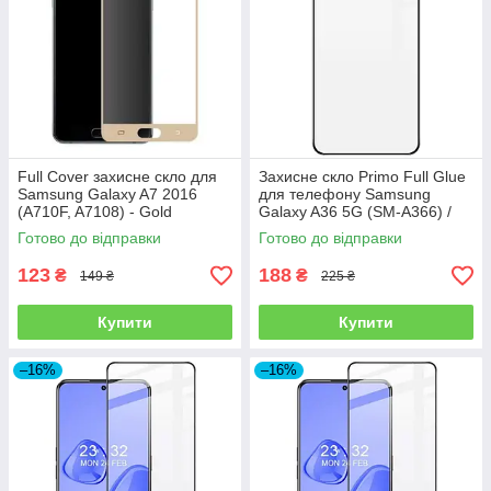
Full Cover захисне скло для
Захисне скло Primo Full Glue
Samsung Galaxy A7 2016
для телефону Samsung
(A710F, A7108) - Gold
Galaxy A36 5G (SM-A366) /
A56 5G (SM-A566) - Black
Готово до відправки
Готово до відправки
123
188
₴
₴
149 ₴
225 ₴
Купити
Купити
–16%
–16%