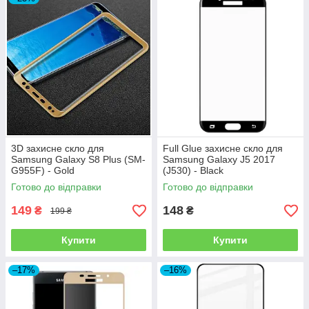
3D захисне скло для
Full Glue захисне скло для
Samsung Galaxy S8 Plus (SM-
Samsung Galaxy J5 2017
G955F) - Gold
(J530) - Black
Готово до відправки
Готово до відправки
149
148
₴
₴
199 ₴
Купити
Купити
–17%
–16%