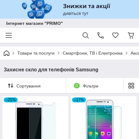
Інтернет магазин "PRIMO"
Товари та послуги
Смартфони, ТВ і Електроніка
Акс
Захисне скло для телефонів Samsung
Сортування
0
Фільтри
–21%
–17%