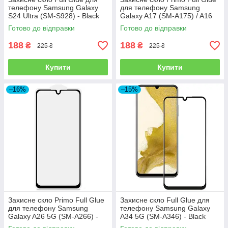
телефону Samsung Galaxy
для телефону Samsung
S24 Ultra (SM-S928) - Black
Galaxy A17 (SM-A175) / A16
(SM-A165) - Black
Готово до відправки
Готово до відправки
188
188
₴
₴
225 ₴
225 ₴
Купити
Купити
–16%
–15%
Захисне скло Primo Full Glue
Захисне скло Full Glue для
для телефону Samsung
телефону Samsung Galaxy
Galaxy A26 5G (SM-A266) -
A34 5G (SM-A346) - Black
Black