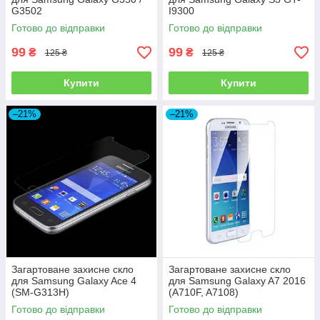
G3502
I9300
Готово до відправки
Готово до відправки
99
99
₴
₴
125 ₴
125 ₴
Купити
Купити
–21%
–21%
Загартоване захисне скло
Загартоване захисне скло
для Samsung Galaxy Ace 4
для Samsung Galaxy A7 2016
(SM-G313H)
(A710F, A7108)
Готово до відправки
Готово до відправки