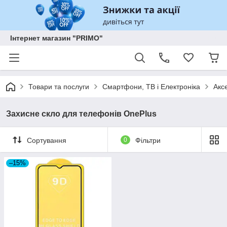
Інтернет магазин "PRIMO"
Товари та послуги
Смартфони, ТВ і Електроніка
Акс
Захисне скло для телефонів OnePlus
Сортування
0
Фільтри
–15%