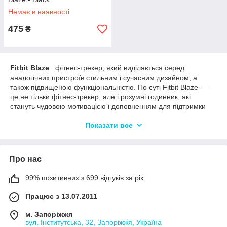
Немає в наявності
475
₴
Fitbit Blaze
фітнес-трекер, який виділяється серед
аналогічних пристроїв стильним і сучасним дизайном, а
також підвищеною функціональністю. По суті Fitbit Blaze —
це не тільки фітнес-трекер, але і розумні годинник, які
стануть чудовою мотивацією і доповненням для підтримки
здорового способу життя.
Показати все
Ще однією дуже важливою особливістю даного гаджета є те,
що виробник подумав про зовнішній вигляд годинника.
Трекер легко відокремлюється від "рідного" браслета і також
Про нас
легко вставляється в інші
ремінці для FitBit Blaze
. Ви
можете змінювати ремінці під свій смак, колір і настрій.
99% позитивних з 699 відгуків за рік
Ви можете змінювати не тільки браслет, але і рамку в яку
безпосередньо вставляється трекер.
Працює з 13.07.2011
Ремінці для Fitbit Blaze є в різному виконанні.
м. Запоріжжя
Строгий металевий. Найпопулярніший на цей момент
вул. Інститутська, 32, Запоріжжя, Україна