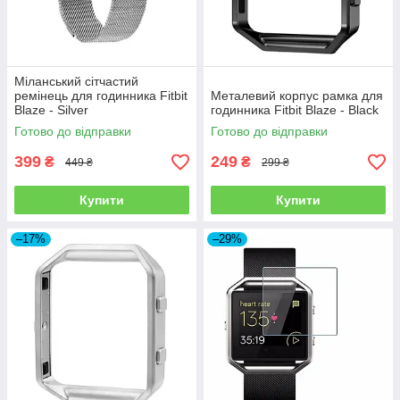
Міланський сітчастий
ремінець для годинника Fitbit
Металевий корпус рамка для
Blaze - Silver
годинника Fitbit Blaze - Black
Готово до відправки
Готово до відправки
399
249
₴
₴
449 ₴
299 ₴
Купити
Купити
–17%
–29%