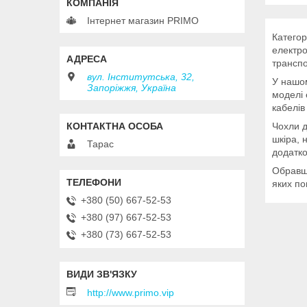
Інтернет магазин PRIMO
Категор
електро
транспо
вул. Інститутська, 32,
У нашом
Запоріжжя, Україна
моделі 
кабелів
Чохли д
шкіра, 
Тарас
додатко
Обравши
яких по
+380 (50) 667-52-53
+380 (97) 667-52-53
+380 (73) 667-52-53
http://www.primo.vip