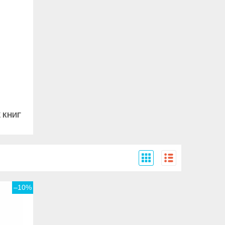
 КНИГ
–10%