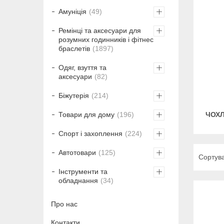
Амуніція
49
Ремінці та аксесуари для
розумних годинників і фітнес
браслетів
1897
Одяг, взуття та
аксесуари
82
Біжутерія
214
ЧОХЛ
Товари для дому
196
Спорт і захоплення
224
Автотовари
125
Інструменти та
обладнання
34
Про нас
Контакти