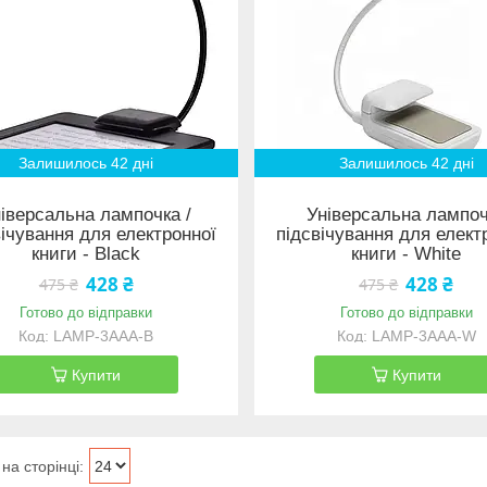
Залишилось 42 дні
Залишилось 42 дні
іверсальна лампочка /
Універсальна лампо
вічування для електронної
підсвічування для елект
книги - Black
книги - White
428 ₴
428 ₴
475 ₴
475 ₴
Готово до відправки
Готово до відправки
LAMP-3AAA-B
LAMP-3AAA-W
Купити
Купити