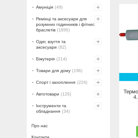
Амуніція
49
Ремінці та аксесуари для
розумних годинників і фітнес
браслетів
1895
Одяг, взуття та
аксесуари
82
Біжутерія
214
Товари для дому
196
Спорт і захоплення
224
Термо
Автотовари
125
4
Інструменти та
обладнання
34
Про нас
Контакти