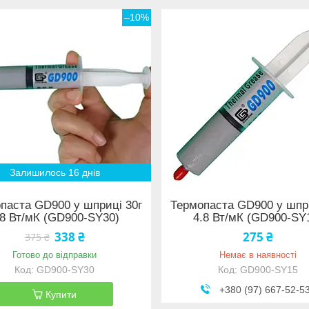
–10%
Залишилось 16 днів
паста GD900 у шприці 30г
Термопаста GD900 у шпр
.8 Вт/мК (GD900-SY30)
4.8 Вт/мК (GD900-SY
338 ₴
275 ₴
375 ₴
Готово до відправки
Немає в наявності
GD900-SY30
GD900-SY15
+380 (97) 667-52-5
Купити