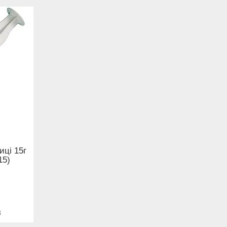
иці 15г
15)
3