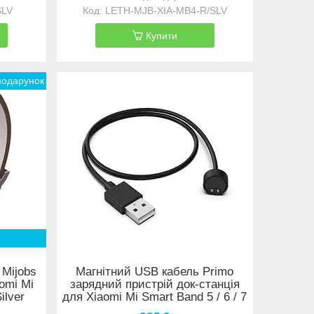
SLV
LETH-MJB-XIA-MB4-R/SLV
Купити
 Mijobs
Магнітний USB кабель Primo
omi Mi
зарядний пристрій док-станція
ilver
для Xiaomi Mi Smart Band 5 / 6 / 7