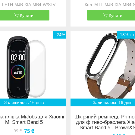
LETH-MJB-XIA-MB4-W/SLV
MTL-MJB-XIA-MB4-
Купити
Купити
–24%
–13%
Залишилось 16 днів
Залишилось 16 днів
а плівка MiJobs для Xiaomi
Шкіряний ремінець Primo
Mi Smart Band 5
для фітнес-браслета Xia
Smart Band 5 - Brown&S
75 ₴
99 ₴