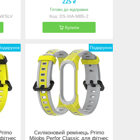
225 ₴
Готово до відправки
W/SLV
DS-XIA-MB5-2
Купити
Подарунок
Подарунок
Primo
Силіконовий ремінець Primo
 фітнес
Mijobs Perfor Classic для фітнес