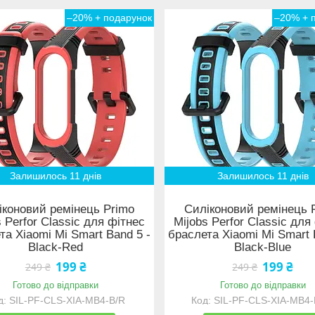
–20%
–20%
Залишилось 11 днів
Залишилось 11 днів
іконовий ремінець Primo
Силіконовий ремінець 
s Perfor Classic для фітнес
Mijobs Perfor Classic для
та Xiaomi Mi Smart Band 5 -
браслета Xiaomi Mi Smart 
Black-Red
Black-Blue
199 ₴
199 ₴
249 ₴
249 ₴
Готово до відправки
Готово до відправки
SIL-PF-CLS-XIA-MB4-B/R
SIL-PF-CLS-XIA-MB4-