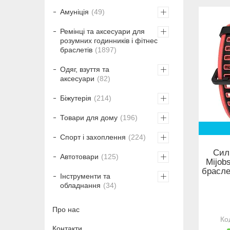
Амуніція
49
Ремінці та аксесуари для
розумних годинників і фітнес
браслетів
1897
Одяг, взуття та
аксесуари
82
Біжутерія
214
Товари для дому
196
Спорт і захоплення
224
Сил
Автотовари
125
Mijob
брасле
Інструменти та
обладнання
34
Про нас
Контакти