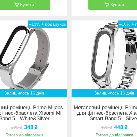
Купити
Купити
–13%
–10%
Залишилось 16 днів
Залишилось 16 днів
ний ремінець Primo Mijobs
Металевий ремінець Primo
ітнес-браслета Xiaomi Mi
для фітнес-браслета Xia
Band 5 - White&Silver
Smart Band 5 - Silve
348 ₴
448 ₴
399 ₴
499 ₴
Готово до відправки
Готово до відправки