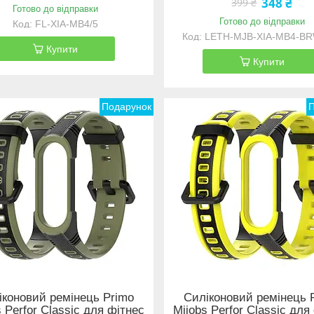
348 ₴
399 ₴
Готово до відправки
Готово до відправки
FL-XIA-MB4/5
LETH-MJB-XIA-MB4-BR
Купити
Купити
Подарунок
іконовий ремінець Primo
Силіконовий ремінець 
s Perfor Classic для фітнес
Mijobs Perfor Classic для