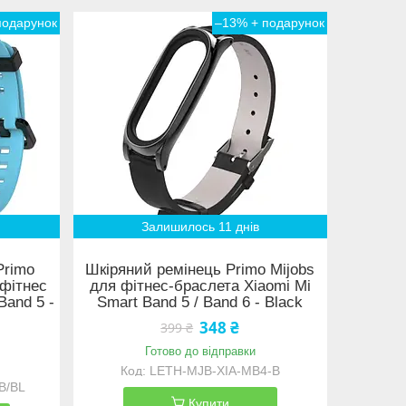
–13%
Залишилось 11 днів
Primo
Шкіряний ремінець Primo Mijobs
 фітнес
для фітнес-браслета Xiaomi Mi
Band 5 -
Smart Band 5 / Band 6 - Black
348 ₴
399 ₴
Готово до відправки
LETH-MJB-XIA-MB4-B
B/BL
Купити