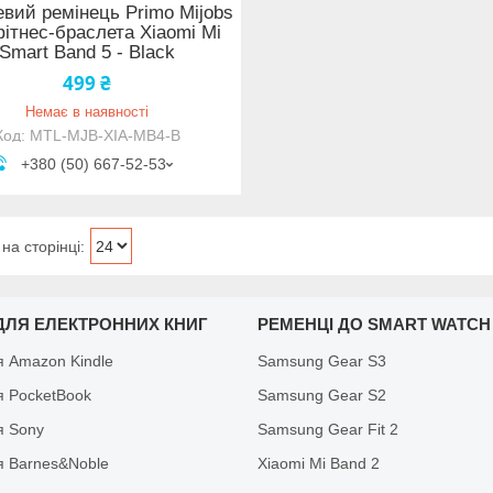
вий ремінець Primo Mijobs
ітнес-браслета Xiaomi Mi
Smart Band 5 - Black
499 ₴
Немає в наявності
MTL-MJB-XIA-MB4-B
+380 (50) 667-52-53
ДЛЯ ЕЛЕКТРОННИХ КНИГ
РЕМЕНЦІ ДО SMART WATCH
я Amazon Kindle
Samsung Gear S3
я PocketBook
Samsung Gear S2
я Sony
Samsung Gear Fit 2
я Barnes&Noble
Xiaomi Mi Band 2