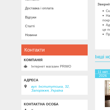
Зверні
Доставка і оплата
Ск
На
Відгуки
покр
Ад
Статті
це п
Пр
Новини
Контакти
Інші н
Інтернет магазин PRIMO
11 квіт.
2026
вул. Інститутська, 32,
Запоріжжя, Україна