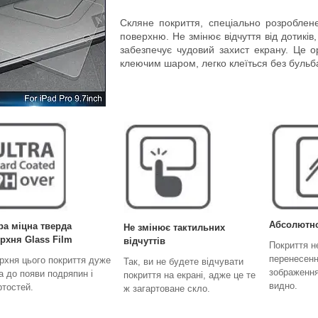
Скляне покриття, спеціально розроблен
поверхню. Не змінює відчуття від дотиків
забезпечує чудовий захист екрану. Це о
клеючим шаром, легко клеїться без бульба
Абсолютно
ра міцна тверда
Не змінює тактильних
рхня Glass Film
відчуттів
Покриття не
перенесенн
рхня цього покриття дуже
Так, ви не будете відчувати
зображення
ка до появи подряпин і
покриття на екрані, адже це те
видно.
ртостей.
ж загартоване скло.