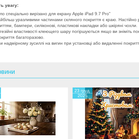
ть увагу:
ло спеціально вирізано для екрану Apple iPad 9.7 Pro"
йбільш уразливими частинами скляного покриття є краю. Настійно 
иттям, бампери, силіконові, пластикові накладки або шкіряні чохли.
гезійні властивості клеющего шару погіршуються якщо ви зніміть п
окриття багаторазово.
и надмірному зусиллі на вигин при установці або видаленні покрит
овини
23 груд.
2025