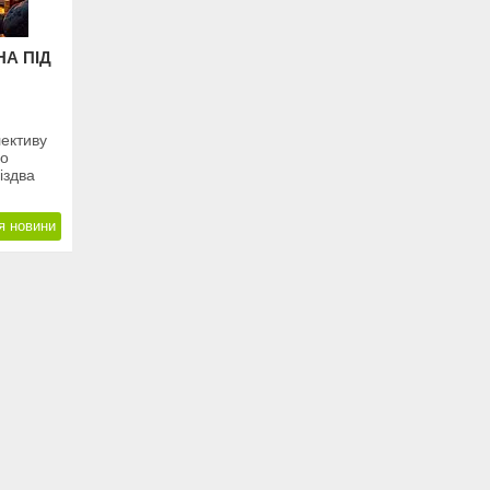
НА ПІД
лективу
ро
іздва
я новини