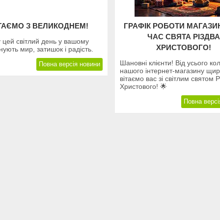
ТАЄМО З ВЕЛИКОДНЕМ!
ГРАФІК РОБОТИ МАГАЗИ
ЧАС СВЯТА РІЗДВА
 цей світлий день у вашому
ХРИСТОВОГО!
нують мир, затишок і радість.
Шановні клієнти! Від усього ко
Повна версія новини
нашого інтернет-магазину щи
вітаємо вас зі світлим святом Р
Христового! 🌟
Повна версі