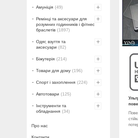
Амуніція
49
Ремінці та аксесуари для
розумних годинників і фітнес
браслетів
1897
Одяг, взуття та
аксесуари
82
Біжутерія
214
Товари для дому
196
Спорт і захоплення
224
Автотовари
125
Ульт
пове
Інструменти та
обладнання
34
Пове
стій
поте
Про нас
Контакти