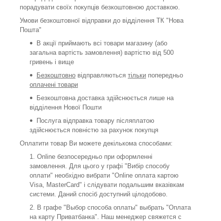
порадувати своїх покупців безкоштовною доставкою.
Умови безкоштовної відправки до відділення ТК "Нова
Пошта"
В акції приймають всі товари магазину (або
загальна вартість замовлення) вартістю від 500
гривень і вище
Безкоштовно
відправляються
тільки
попередньо
оплачені товари
Безкоштовна доставка здійснюється лише на
відділення Нової Пошти
Послуга відправка товару післяплатою
здійснюється повністю за рахунок покупця
Оплатити товар Ви можете декількома способами:
Online безпосередньо при оформленні
замовлення. Для цього у графі "Вибір способу
оплати" необхідно вибрати "Online оплата картою
Visa, MasterCard" і слідувати подальшим вказівкам
системи. Даний спосіб доступний цілодобово.
В графе "Выбор способа оплаты" выбрать "Оплата
на карту Приватбанка". Наш менеджер свяжется с