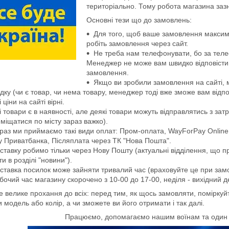
територіально. Тому робота магазина зазн
Основні тези що до замовлень:
Для того, щоб ваше замовлення максим
робіть замовлення через сайт.
Не треба нам телефонувати, бо за тел
Менеджер не може вам швидко відповісти 
замовлення.
Якщо ви зробили замовлення на сайті, 
дку (чи є товар, чи нема товару, менеджер тоді вже зможе вам відпов
і ціни на сайті вірні.
і товари є в наявності, але деякі товари можуть відправлятись з зат
міщатися по місту зараз важко).
раз ми приймаємо такі види оплат: Пром-оплата, WayForPay Online
у Приватбанка, Післяплата через ТК "Нова Пошта".
ставку робимо тільки через Нову Пошту (актуальні відділення, що 
и в розділі "новини").
ставка посилок може зайняти тривалий час (враховуйте це при зам
бочий час магазину скорочено з 10-00 до 17-00, неділя - вихідний д
 велике прохання до всіх: перед тим, як щось замовляти, поміркуйт
 модель або колір, а чи зможете ви його отримати і так далі.
Працюємо, допомагаємо нашим воїнам та один о