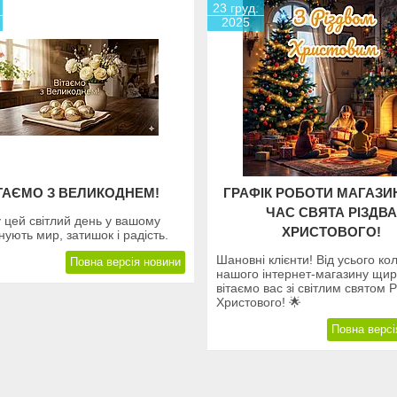
23 груд.
2025
ТАЄМО З ВЕЛИКОДНЕМ!
ГРАФІК РОБОТИ МАГАЗИ
ЧАС СВЯТА РІЗДВА
 цей світлий день у вашому
ХРИСТОВОГО!
нують мир, затишок і радість.
Шановні клієнти! Від усього ко
Повна версія новини
нашого інтернет-магазину щи
вітаємо вас зі світлим святом Р
Христового! 🌟
Повна версі