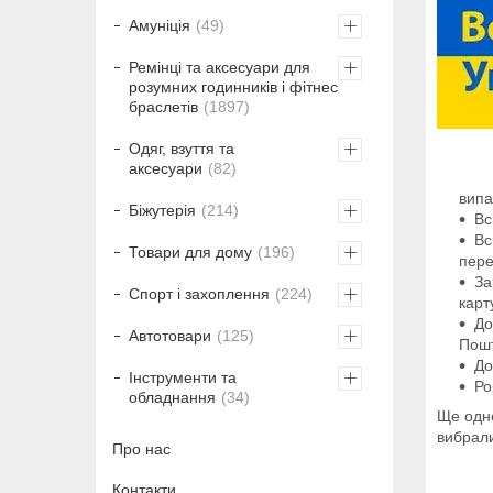
Амуніція
49
Ремінці та аксесуари для
розумних годинників і фітнес
браслетів
1897
Одяг, взуття та
аксесуари
82
випа
Біжутерія
214
Вс
Вс
Товари для дому
196
пере
За
Спорт і захоплення
224
карт
До
Автотовари
125
Пошт
До
Інструменти та
Ро
обладнання
34
Ще одне
вибрали
Про нас
Контакти