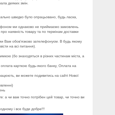
ала деяких змін.
ально швидко було опрацьовано, будь ласка,
ефоном ми однаково не приймаємо замовлень.
про наявність товару та по термінам доставки
ми Вам обов'язково зателефонуєм. В будь якому
істи на всі питання).
римкою (бо знаходяться в різних частинам міста, а
 оплата карткою будь-якого банку, Оплата на
працюють, ви можете подивитись на сайті Нової
овленні)
ень
е: а чи вам точно потрібен цей товар, чи точно ви
дному і все буде добре!!!