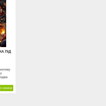
НА ПІД
лективу
ро
іздва
я новини