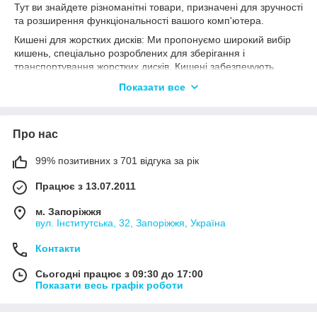
Тут ви знайдете різноманітні товари, призначені для зручності
та розширення функціональності вашого комп'ютера.
Кишені для жорстких дисків: Ми пропонуємо широкий вибір
кишень, спеціально розроблених для зберігання і
транспортування жорстких дисків. Кишені забезпечують
безпечний захист від ударів, пилу та подряпин, даючи вам
Показати все
змогу безпечно переносити та зберігати ваші жорсткі диски.
Вони можуть мати різні розміри та внутрішні відділення для
зручної організації дисків і кабелів. Завдяки компактним і
Про нас
легким дизайнам, кишені зручно брати з собою в поїздки або
використовувати в офісі.
99% позитивних з 701 відгука за рік
Перехідник адаптер CD/DVD to HDD/SSD: Якщо у вас є
старий CD/DVD-привід, яким ви більше не користуєтеся, ми
Працює з 13.07.2011
пропонуємо перехідник адаптер, який дає змогу перетворити
ваш привід на зручне місце для встановлення жорсткого
м. Запоріжжя
диску або SSD. Цей адаптер дає змогу використовувати
вул. Інститутська, 32, Запоріжжя, Україна
простір приводу, щоб додати додаткове сховище на вашому
комп'ютері. Він забезпечує просте і надійне під'єднання
Контакти
диска і дає змогу вам розширити місткість вашої системи без
необхідності додаткових корпусів або пристроїв.
Сьогодні працює з 09:30 до 17:00
Показати весь графік роботи
У нашому магазині ми пропонуємо тільки якісні товари, які
відповідають високим стандартам безпеки та надійності.