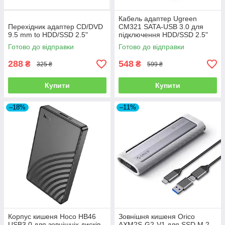
Кабель адаптер Ugreen
Перехідник адаптер CD/DVD
CM321 SATA-USB 3.0 для
9.5 mm to HDD/SSD 2.5"
підключення HDD/SSD 2.5"
дисків - Black
Готово до відправки
Готово до відправки
288
548
₴
₴
325 ₴
599 ₴
Купити
Купити
–18%
–11%
Корпус кишеня Hoco HB46
Зовнішня кишеня Orico
USB3.0 для зовнішніх дисків
AXM2S-G2-V1 для SSD M.2