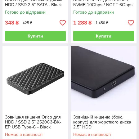
HDD / SSD 2.5" SATA - Black
NVME 10Gbps / NGFF 6Gbps
Type-C/USB - Gray
Готово до відправки
Готово до відправки
348
1 288
₴
₴
425 ₴
1 450 ₴
Купити
Купити
Зовнішня кишеня Orico для
Зовнішній кишеню (бокс,
HDD / SSD 2.5" 2520C3-BK-
корпус) для жорсткого диска
EP USB Type-C - Black
2.5" HDD
Немає в наявності
Немає в наявності